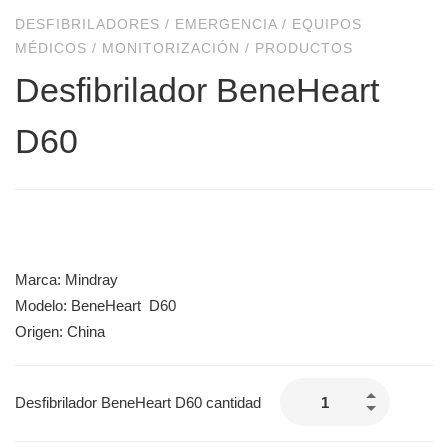
DESFIBRILADORES
/
EMERGENCIA
/
EQUIPOS
MÉDICOS
/
MONITORIZACIÓN
/
PRODUCTOS
Desfibrilador BeneHeart
D60
Marca: Mindray
Modelo: BeneHeart D60
Origen: China
Desfibrilador BeneHeart D60 cantidad