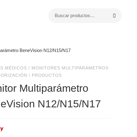
iparámetro BeneVision N12/N15/N17
S MÉDICOS
/
MONITORES MULTIPARÁMETROS
TORIZACIÓN
/
PRODUCTOS
itor Multiparámetro
eVision N12/N15/N17