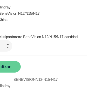
indray
 BeneVision N12/N15/N17
China
Multiparámetro BeneVision N12/N15/N17 cantidad
otizar
BENEVISIONN12-N15-N17
indray