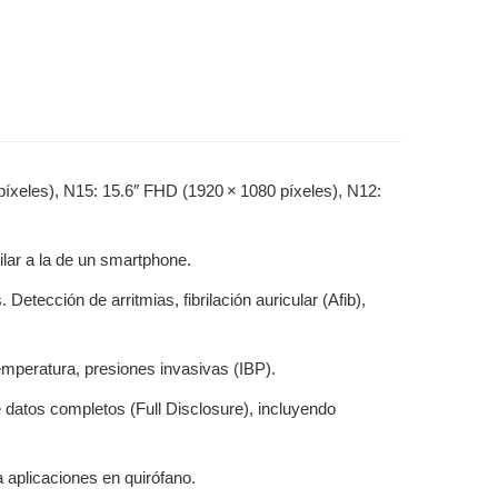
0 píxeles), N15: 15.6″ FHD (1920 × 1080 píxeles), N12:
ilar a la de un smartphone.
tección de arritmias, fibrilación auricular (Afib),
peratura, presiones invasivas (IBP).
atos completos (Full Disclosure), incluyendo
aplicaciones en quirófano.