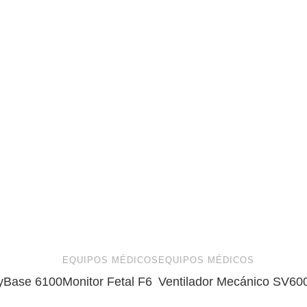
EQUIPOS MÉDICOS
EQUIPOS MÉDICOS
HyBase 6100
Monitor Fetal F6
Ventilador Mecánico SV60