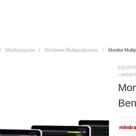
Monitorización
Monitores Multiparámetros
Monitor Mult
EQUIPO
/
MONI
Mon
Ben