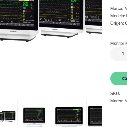
Marca: M
Modelo:
Origen: 
Monitor 
C
SKU:
Marca:
M