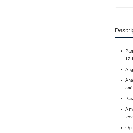
Descri
Pant
12.
Ángu
Anál
aná
Par
Alm
ten
Opc