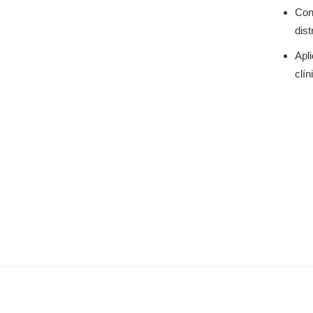
Con
dis
Apl
clín