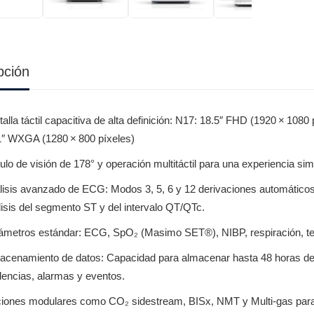
pción
alla táctil capacitiva de alta definición: N17: 18.5″ FHD (1920 × 108
1″ WXGA (1280 × 800 píxeles)
lo de visión de 178° y operación multitáctil para una experiencia sim
isis avanzado de ECG: Modos 3, 5, 6 y 12 derivaciones automáticos. De
lisis del segmento ST y del intervalo QT/QTc.
ámetros estándar: ECG, SpO₂ (Masimo SET®), NIBP, respiración, tem
acenamiento de datos: Capacidad para almacenar hasta 48 horas de d
dencias, alarmas y eventos.
iones modulares como CO₂ sidestream, BISx, NMT y Multi-gas para 