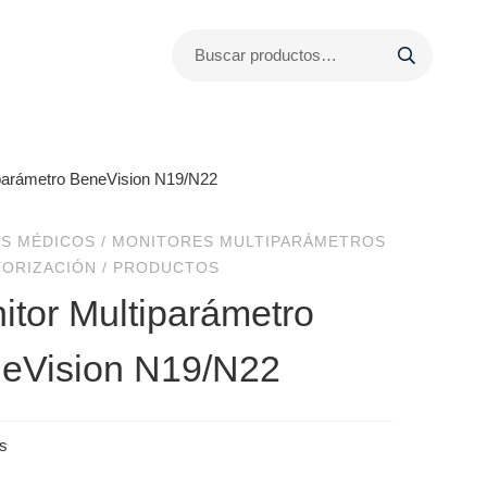
iparámetro BeneVision N19/N22
S MÉDICOS
/
MONITORES MULTIPARÁMETROS
TORIZACIÓN
/
PRODUCTOS
itor Multiparámetro
eVision N19/N22