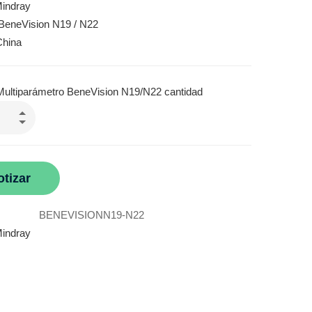
indray
BeneVision N19 / N22
China
Multiparámetro BeneVision N19/N22 cantidad
otizar
BENEVISIONN19-N22
indray