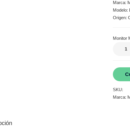
Marca: M
Modelo: 
Origen: 
Monitor 
C
SKU:
Marca:
M
pción