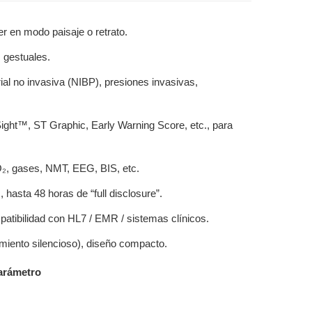
ver en modo paisaje o retrato.
s gestuales.
ial no invasiva (NIBP), presiones invasivas,
ght™, ST Graphic, Early Warning Score, etc., para
O₂, gases, NMT, EEG, BIS, etc.
asta 48 horas de “full disclosure”.
atibilidad con HL7 / EMR / sistemas clínicos.
iamiento silencioso), diseño compacto.
arámetro