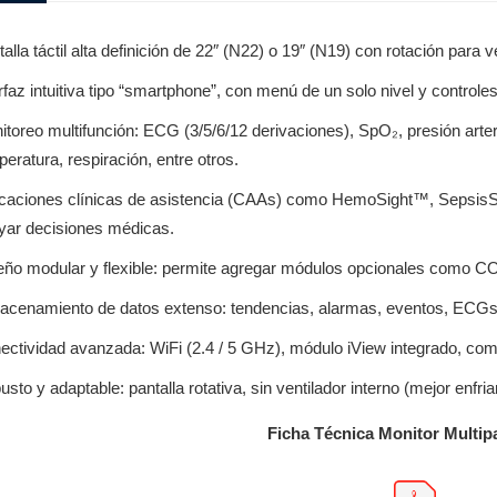
alla táctil alta definición de 22″ (N22) o 19″ (N19) con rotación para 
rfaz intuitiva tipo “smartphone”, con menú de un solo nivel y controle
itoreo multifunción: ECG (3/5/6/12 derivaciones), SpO₂, presión arter
eratura, respiración, entre otros.
icaciones clínicas de asistencia (CAAs) como HemoSight™, SepsisSi
yar decisiones médicas.
eño modular y flexible: permite agregar módulos opcionales como C
acenamiento de datos extenso: tendencias, alarmas, eventos, ECGs, h
ectividad avanzada: WiFi (2.4 / 5 GHz), módulo iView integrado, comp
sto y adaptable: pantalla rotativa, sin ventilador interno (mejor enfr
Ficha Técnica Monitor Multip