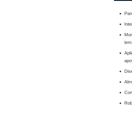
Pant
Inte
Mon
temp
Apl
apo
Dis
Alm
Con
Robu