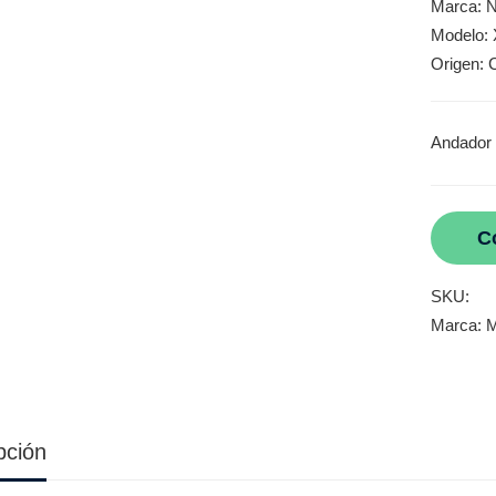
Marca: 
Modelo:
Origen: 
Andador 
C
SKU:
Marca:
M
pción