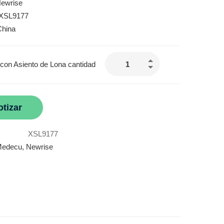
Newrise
 XSL9177
China
con Asiento de Lona cantidad
otizar
XSL9177
edecu
,
Newrise