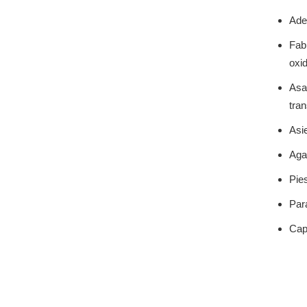
Ade
Fabr
oxid
Asas
tran
Asi
Agar
Pies
Par
Cap