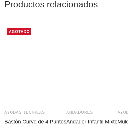
Productos relacionados
AGOTADO
AYUDAS TÉCNICAS
ANDADORES
AYUDA
Bastón Curvo de 4 Puntos
Andador Infantil Mixto
Mulet