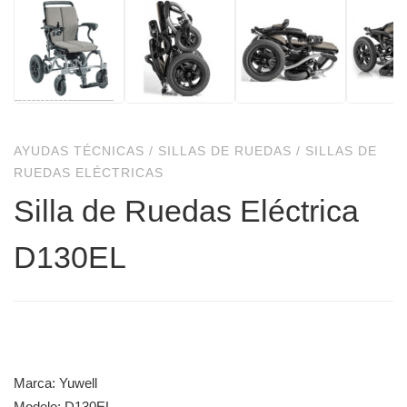
AYUDAS TÉCNICAS
/
SILLAS DE RUEDAS
/
SILLAS DE
RUEDAS ELÉCTRICAS
Silla de Ruedas Eléctrica
D130EL
Marca: Yuwell
Modelo: D130EL