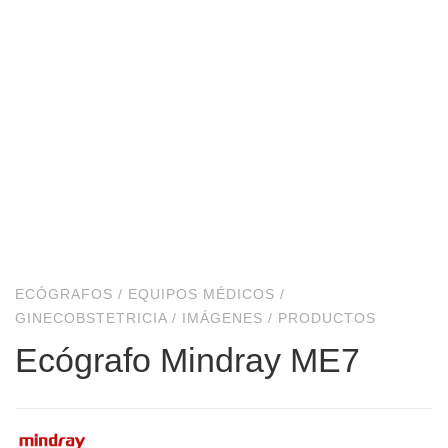
ECÓGRAFOS
/
EQUIPOS MÉDICOS
/
GINECOBSTETRICIA
/
IMÁGENES
/
PRODUCTOS
Ecógrafo Mindray ME7