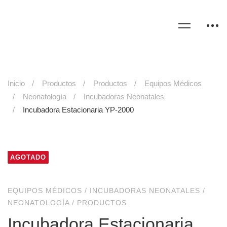
Inicio
Productos
Productos
Equipos Médicos
Neonatología
Incubadoras Neonatales
Incubadora Estacionaria YP-2000
AGOTADO
EQUIPOS MÉDICOS
/
INCUBADORAS NEONATALES
/
NEONATOLOGÍA
/
PRODUCTOS
Incubadora Estacionaria