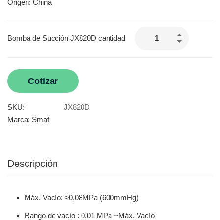
Origen: China
Bomba de Succión JX820D cantidad
Cotizar
SKU:
JX820D
Marca:
Smaf
Descripción
Máx. Vacío: ≥0,08MPa (600mmHg)
Rango de vacío : 0.01 MPa ~Máx. Vacío