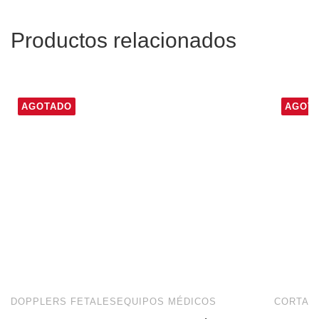
Productos relacionados
AGOTADO
AGOT
DOPPLERS FETALES
EQUIPOS MÉDICOS
CORTAD