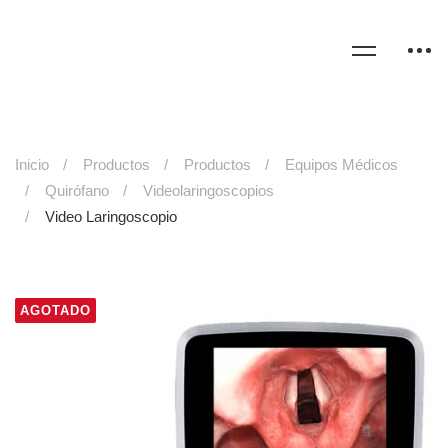
Inicio
Productos
Productos
Equipos Médicos
Quirófano
Videolaringoscopios
Video Laringoscopio
AGOTADO