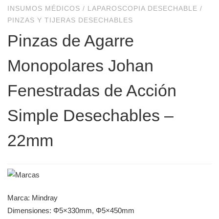
INSUMOS MÉDICOS
/
LAPAROSCOPIA DESECHABLE
/
PINZAS Y TIJERAS DESECHABLES
Pinzas de Agarre
Monopolares Johan
Fenestradas de Acción
Simple Desechables –
22mm
Marca: Mindray
Dimensiones: Φ5×330mm, Φ5×450mm