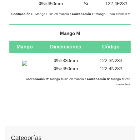
Φ5×450mm
Si
122-4F283
Codificación E:
Mango E sin cremallera /
Codificación
F:
Mango E con cremallera
Mango M
Mango
Dimensiones
Código
Φ5×330mm
122-3N283
Φ5×450mm
122-4N283
Codificación M:
Mango M sin cremallera /
Codificación
N:
Mango M con
cremallera
Categorías