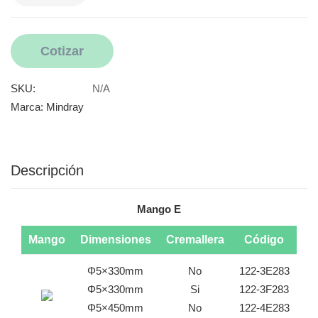
Cotizar
SKU:
N/A
Marca:
Mindray
Descripción
Mango E
Mango
Dimensiones
Cremallera
Código
Φ5×330mm
No
122-3E283
Φ5×330mm
Si
122-3F283
Φ5×450mm
No
122-4E283