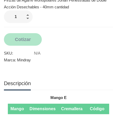
Pinzas de Agarre Monopolares Johan Fenestradas de Doble
Acción Desechables - 40mm cantidad
Cotizar
SKU:
N/A
Marca:
Mindray
Descripción
Mango E
Mango
Dimensiones
Cremallera
Código