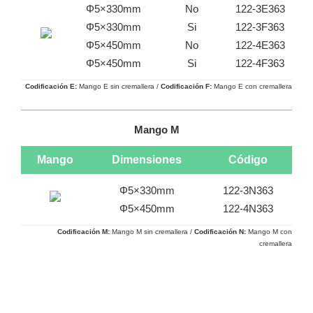
Φ5×330mm
No
122-3E363
Φ5×330mm
Si
122-3F363
Φ5×450mm
No
122-4E363
Φ5×450mm
Si
122-4F363
Codificación E:
Mango E sin cremallera /
Codificación
F:
Mango E con cremallera
Mango M
Mango
Dimensiones
Código
Φ5×330mm
122-3N363
Φ5×450mm
122-4N363
Codificación M:
Mango M sin cremallera /
Codificación
N:
Mango M con
cremallera