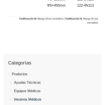
Φ5×450mm
122-4N113
Codificación M:
Mango M sin cremallera /
Codificación
N:
Mango M con
cremallera
Categorías
Productos
Ayudas Técnicas
Equipos Médicos
Insumos Médicos