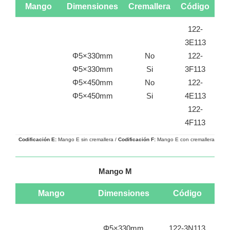
Mango
Dimensiones
Cremallera
Código
122-
3E113
Φ5×330mm
No
122-
Φ5×330mm
Si
3F113
Φ5×450mm
No
122-
Φ5×450mm
Si
4E113
122-
4F113
Codificación E:
Mango E sin cremallera /
Codificación
F:
Mango E con cremallera
Mango M
Mango
Dimensiones
Código
Φ5×330mm
122-3N113