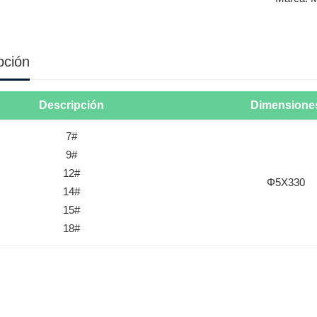
pción
Descripción
Dimensione
7#
9#
12#
Φ5X330
14#
15#
18#