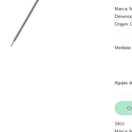
Marca: M
Dimensi
Origen: 
Medidas
Agujas d
C
SKU:
Marca:
M