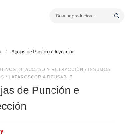
n
Agujas de Punción e Inyección
ITIVOS DE ACCESO Y RETRACCIÓN
/
INSUMOS
OS
/
LAPAROSCOPIA REUSABLE
jas de Punción e
ección