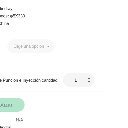
indray
ones: φ5X330
China
e Punción e Inyección cantidad
otizar
N/A
indray