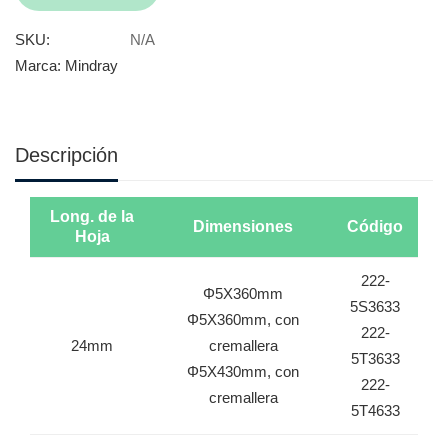
SKU:
N/A
Marca:
Mindray
Descripción
Long. de la
Dimensiones
Código
Hoja
222-
Φ5X360mm
5S3633
Φ5X360mm, con
222-
24mm
cremallera
5T3633
Φ5X430mm, con
222-
cremallera
5T4633