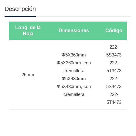
Descripción
Long. de la
Dimensiones
Código
Hoja
222-
Φ5X360mm
5S3473
Φ5X360mm, con
222-
cremallera
5T3473
26mm
Φ5X430mm
222-
Φ5X430mm, con
5S4473
cremallera
222-
5T4473