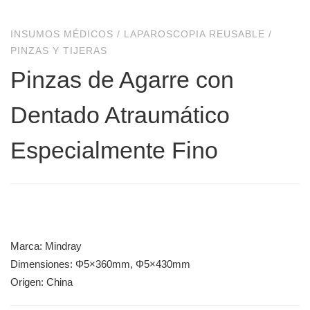
INSUMOS MÉDICOS
/
LAPAROSCOPIA REUSABLE
/
PINZAS Y TIJERAS
Pinzas de Agarre con
Dentado Atraumático
Especialmente Fino
Marca: Mindray
Dimensiones: Φ5×360mm, Φ5×430mm
Origen: China