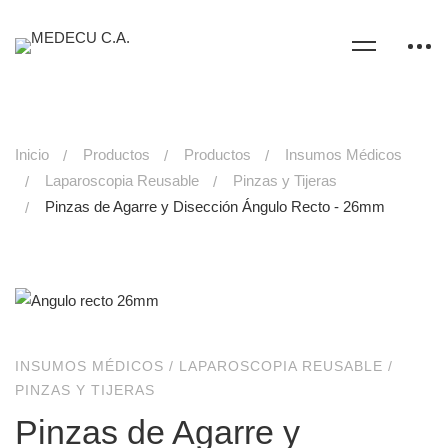
Inicio
Productos
Productos
Insumos Médicos
Laparoscopia Reusable
Pinzas y Tijeras
Pinzas de Agarre y Disección Ángulo Recto - 26mm
INSUMOS MÉDICOS
/
LAPAROSCOPIA REUSABLE
/
PINZAS Y TIJERAS
Pinzas de Agarre y