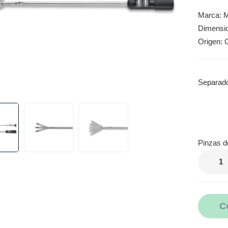
Marca: M
Dimensi
Origen: 
Separad
Pinzas d
C