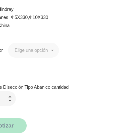
indray
ones: Φ5X330,Φ10X330
China
or
e Disección Tipo Abanico cantidad
otizar