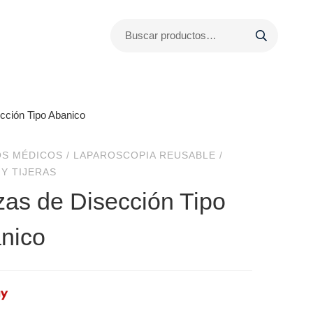
cción Tipo Abanico
OS MÉDICOS
/
LAPAROSCOPIA REUSABLE
/
 Y TIJERAS
zas de Disección Tipo
nico