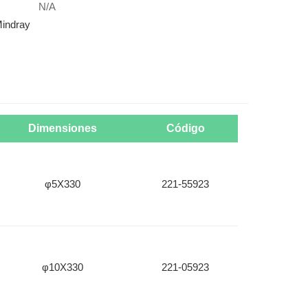
N/A
indray
Dimensiones
Código
φ5X330
221-55923
φ10X330
221-05923