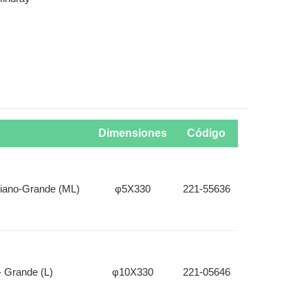
Dimensiones
Código
diano-Grande (ML)
φ5X330
221-55636
- Grande (L)
φ10X330
221-05646