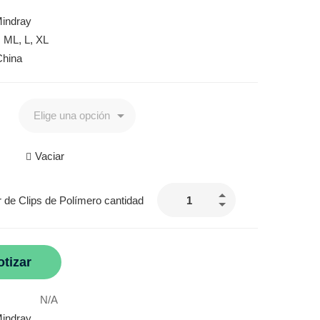
indray
 ML, L, XL
China
Vaciar
r de Clips de Polímero cantidad
otizar
N/A
indray