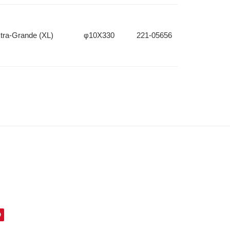
xtra-Grande (XL)
φ10X330
221-05656
O