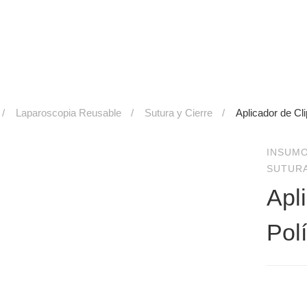
Laparoscopia Reusable
Sutura y Cierre
Aplicador de Cl
INSUM
SUTURA
Apl
Pol