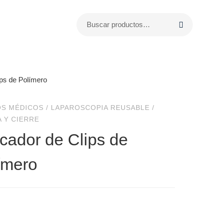
ips de Polímero
OS MÉDICOS
/
LAPAROSCOPIA REUSABLE
/
 Y CIERRE
icador de Clips de
ímero