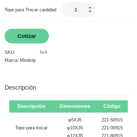
Tope para Trocar cantidad
Cotizar
SKU:
N/A
Marca:
Mindray
Descripción
Descripción
Dimensiones
Código
φ5X35
221-50915
Tope para trocar
φ10X35
221-00915
φ12X35
221-80915