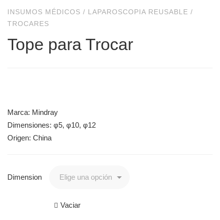
INSUMOS MÉDICOS
/
LAPAROSCOPIA REUSABLE
/
TROCARES
Tope para Trocar
Marca: Mindray
Dimensiones: φ5, φ10, φ12
Origen: China
Dimension
Vaciar