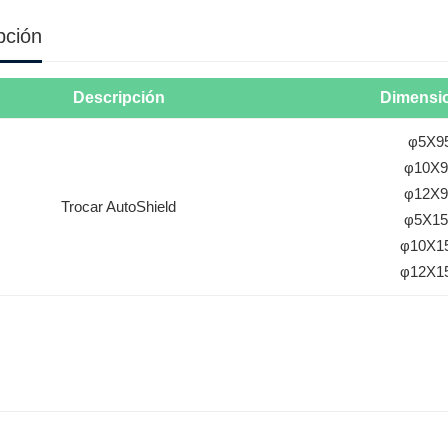
pción
Descripción
Dimensi
φ5X9
φ10X9
φ12X9
Trocar AutoShield
φ5X15
φ10X1
φ12X1