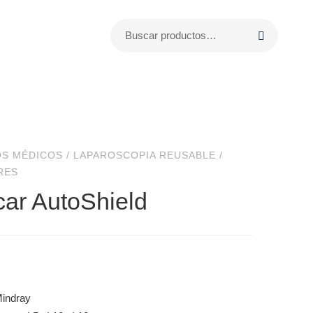
OS MÉDICOS
/
LAPAROSCOPIA REUSABLE
/
RES
car AutoShield
indray