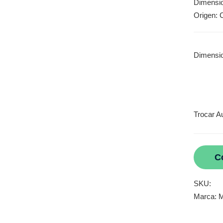
Dimensi
Origen: 
Dimensi
Trocar A
C
SKU:
Marca:
M