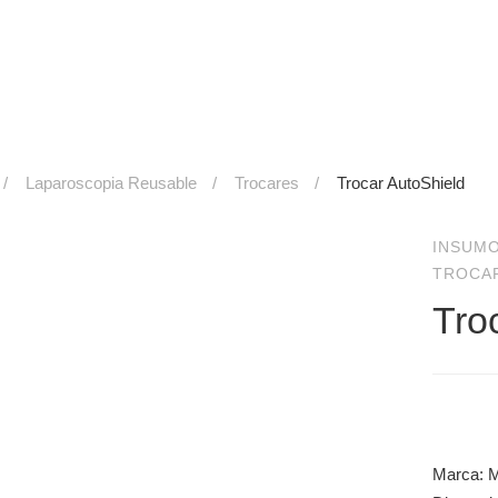
Laparoscopia Reusable
Trocares
Trocar AutoShield
INSUM
TROCA
Tro
Marca: M