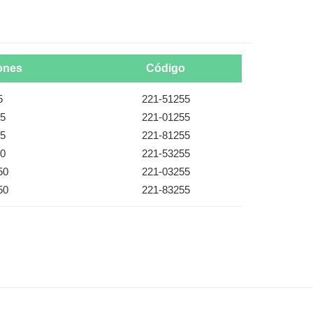
ones
Código
5
221-51255
5
221-01255
5
221-81255
0
221-53255
50
221-03255
50
221-83255