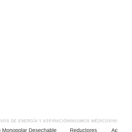
IVOS DE ENERGÍA Y ASPIRACIÓN
INSUMOS MÉDICOS
INSUMOS
o Monopolar Desechable
Reductores
Aplicado