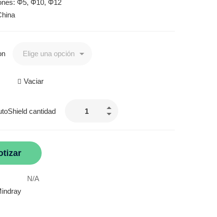
ones: Φ5, Φ10, Φ12
China
on
Vaciar
utoShield cantidad
otizar
N/A
indray