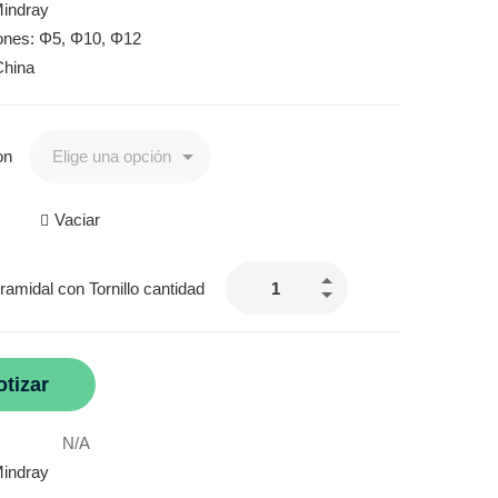
indray
ones: Φ5, Φ10, Φ12
China
on
Vaciar
ramidal con Tornillo cantidad
otizar
N/A
indray