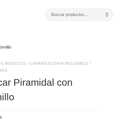
ornillo
OS MÉDICOS
/
LAPAROSCOPIA REUSABLE
/
RES
car Piramidal con
illo