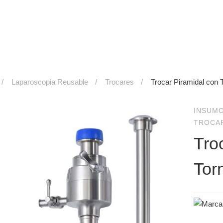
Laparoscopia Reusable
Trocares
Trocar Piramidal con T
INSUM
TROCA
Tro
Torn