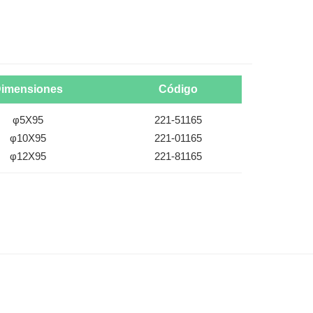
imensiones
Código
φ5X95
221-51165
φ10X95
221-01165
φ12X95
221-81165