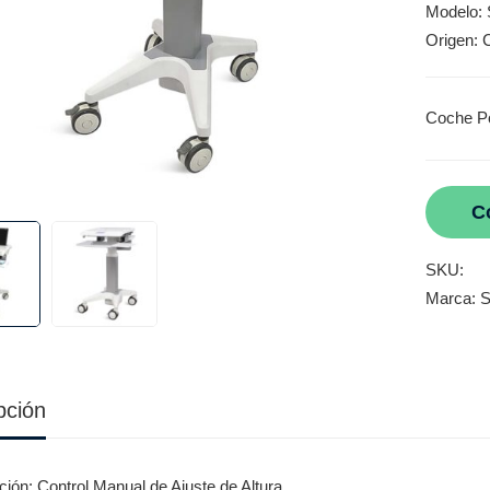
Modelo:
Origen: 
Coche Po
C
SKU:
Marca:
S
pción
ción: Control Manual de Ajuste de Altura