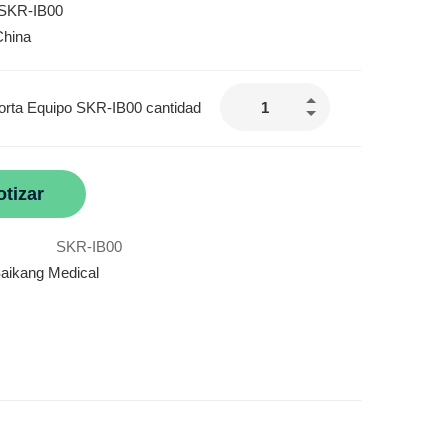
 SKR-IB00
China
rta Equipo SKR-IB00 cantidad
otizar
SKR-IB00
aikang Medical