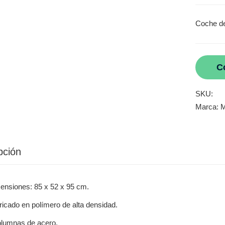
Coche d
C
SKU:
Marca:
M
pción
ensiones: 85 x 52 x 95 cm.
ricado en polímero de alta densidad.
olumnas de acero.