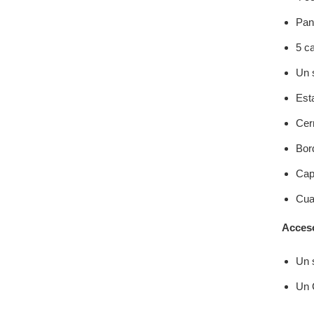
Pan
5 c
Un 
Esta
Cer
Bor
Cap
Cua
Acceso
Un 
Un 