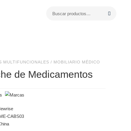
S MULTIFUNCIONALES
/
MOBILIARIO MÉDICO
he de Medicamentos
Newrise
 ME-CABS03
China