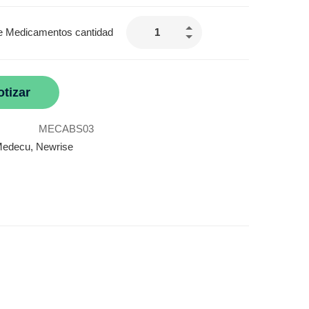
e Medicamentos cantidad
otizar
MECABS03
edecu
,
Newrise