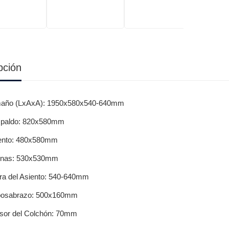
pción
año (LxAxA): 1950x580x540-640mm
paldo: 820x580mm
ento: 480x580mm
rnas: 530x530mm
ura del Asiento: 540-640mm
osabrazo: 500x160mm
sor del Colchón: 70mm