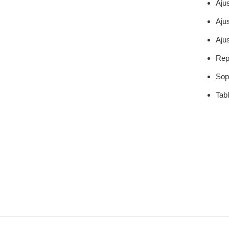
Aju
Aju
Aju
Rep
Sop
Tab