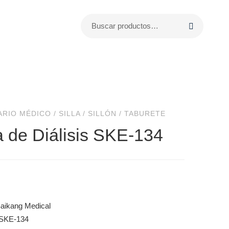
ARIO MÉDICO
/
SILLA / SILLÓN / TABURETE
la de Diálisis SKE-134
aikang Medical
 SKE-134