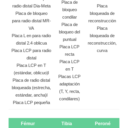
Placa de
radio distal Dia-Meta
Placa
bloqueo
Placa de bloqueo
bloqueada de
condilar
para radio distal MR-
reconstrucción
Placa de
VA
Placa
bloqueo del
Placa L en para radio
bloqueada de
puntual
distal 2.4 oblicua
reconstrucción,
Placa LCP
Placa LCP para radio
curva
recta
distal
Placa LCP
Placa LCP en T
en T
(estándar, oblicuo)l
Placas LCP
Placa de radio distal
adaptación
bloqueada (estrecha,
(T, Y, recta,
estándar, ancha)l
condilares)
Placa LCP pequeña
Fémur
Tibia
Peroné