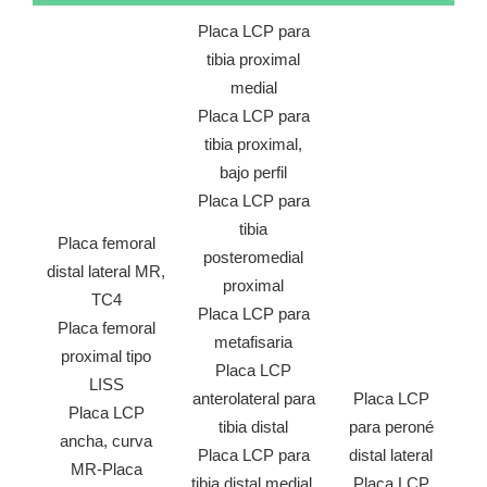
Placa LCP para
tibia proximal
medial
Placa LCP para
tibia proximal,
bajo perfil
Placa LCP para
tibia
Placa femoral
posteromedial
distal lateral MR,
proximal
TC4
Placa LCP para
Placa femoral
metafisaria
proximal tipo
Placa LCP
LISS
anterolateral para
Placa LCP
Placa LCP
tibia distal
para peroné
ancha, curva
Placa LCP para
distal lateral
MR-Placa
tibia distal medial,
Placa LCP