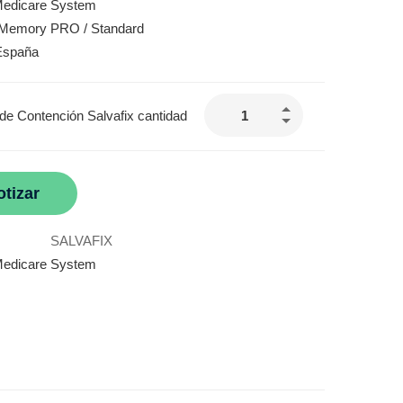
Medicare System
 Memory PRO / Standard
España
de Contención Salvafix cantidad
otizar
SALVAFIX
edicare System