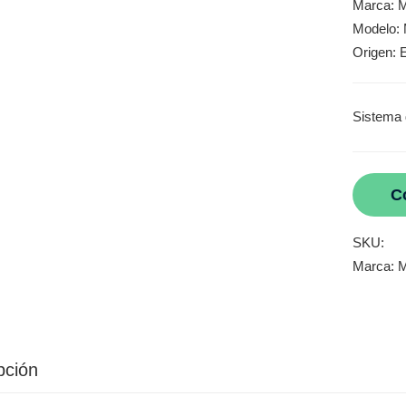
Marca: 
Modelo:
Origen: 
Sistema 
C
SKU:
Marca:
M
pción