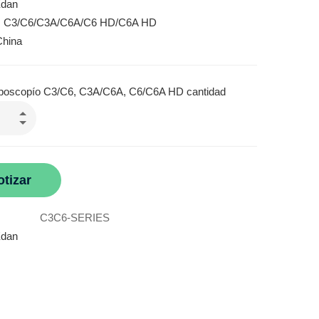
Edan
: C3/C6/C3A/C6A/C6 HD/C6A HD
China
poscopío C3/C6, C3A/C6A, C6/C6A HD cantidad
otizar
C3C6-SERIES
dan