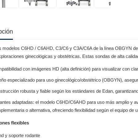
pción
s modelos C6HD / C6AHD, C3/C6 y C3A/C6A de la línea OBGYN de Ed
ploraciones ginecológicas y obstétricas. Estas sondas de alta calida
atibilidad con imágenes HD (alta definición) para visualizar con clar
eño especializado para uso ginecológico/obstétrico (OBGYN), asegur
strucción robusta y fiable según los estándares de Edan, garantizando
iantes adaptadas: el modelo C6HD/C6AHD para uso más amplio y a
lementaria o alternativa, ofreciendo flexibilidad según el equipo de ul
ones flexibles
nd y soporte rodante