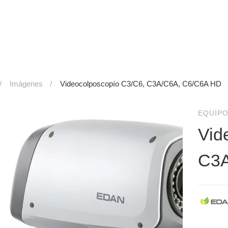
Imágenes
Videocolposcopío C3/C6, C3A/C6A, C6/C6A HD
EQUIPO
Vid
C3A