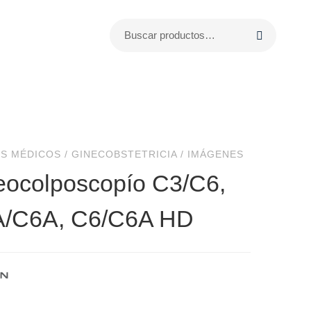
S MÉDICOS
/
GINECOBSTETRICIA
/
IMÁGENES
eocolposcopío C3/C6,
/C6A, C6/C6A HD