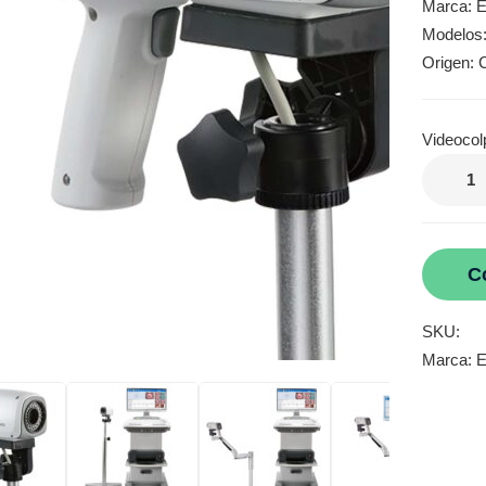
Marca: 
Modelos
Origen: 
Videocol
C
SKU:
Marca:
E