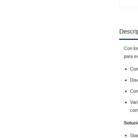
Descri
Con lo
para ex
Comp
Dis
Con
Var
comp
Soluci
Sta