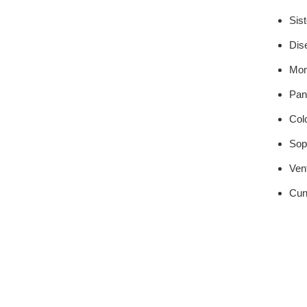
Sist
Dise
Mon
Pant
Col
Sop
Vent
Cuna