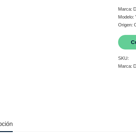
Marca: D
Modelo:
Origen: 
C
SKU:
Marca:
D
pción