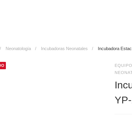
Neonatología
Incubadoras Neonatales
Incubadora Estac
EQUIPO
DO
NEONA
Inc
YP-