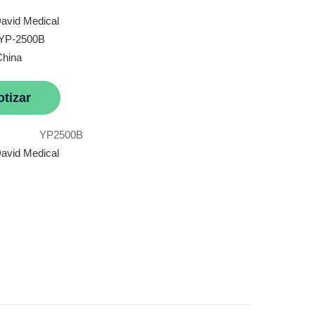
avid Medical
 YP-2500B
China
otizar
YP2500B
avid Medical