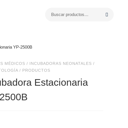
ionaria YP-2500B
S MÉDICOS
/
INCUBADORAS NEONATALES
/
TOLOGÍA
/
PRODUCTOS
ubadora Estacionaria
2500B