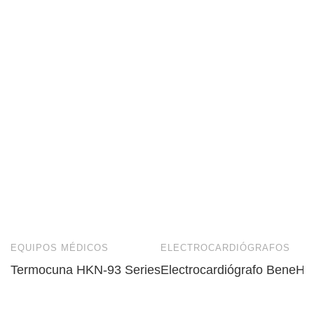
EQUIPOS MÉDICOS
ELECTROCARDIÓGRAFOS
Termocuna HKN-93 Series
Electrocardiógrafo BeneHe