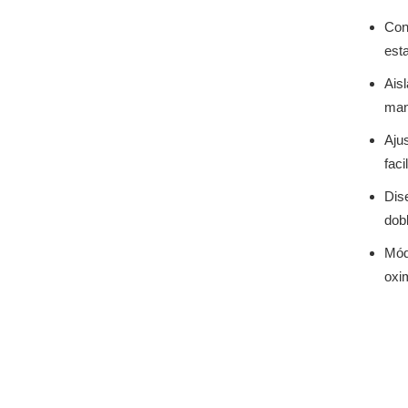
Con
esta
Ais
man
Aju
faci
Dis
dob
Módu
oxi