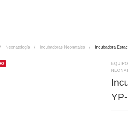
Neonatología
Incubadoras Neonatales
Incubadora Estac
EQUIPO
DO
NEONA
Inc
YP