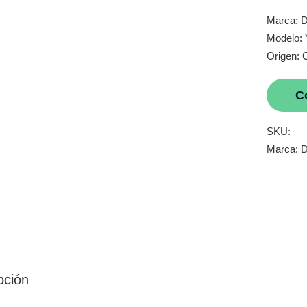
Marca: D
Modelo:
Origen: 
C
SKU:
Marca:
D
pción