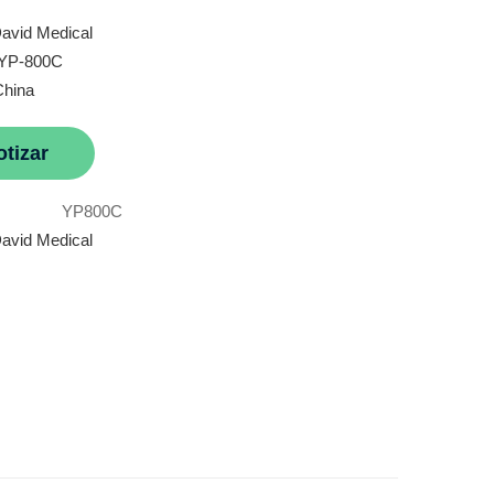
avid Medical
 YP-800C
China
otizar
YP800C
avid Medical