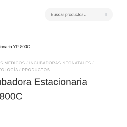
ionaria YP-800C
S MÉDICOS
/
INCUBADORAS NEONATALES
/
TOLOGÍA
/
PRODUCTOS
ubadora Estacionaria
-800C