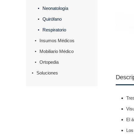
Neonatología
Quirófano
Respiratorio
Insumos Médicos
Mobiliario Médico
Ortopedia
Soluciones
Descri
Tre
Visu
El á
Los