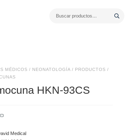
S MÉDICOS
/
NEONATOLOGÍA
/
PRODUCTOS
/
CUNAS
mocuna HKN-93CS
avid Medical