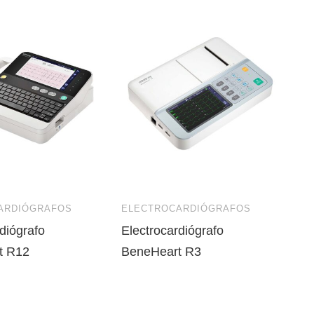
ARDIÓGRAFOS
ELECTROCARDIÓGRAFOS
diógrafo
Electrocardiógrafo
t R12
BeneHeart R3