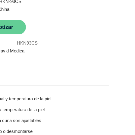
 HKN-93CS
China
otizar
HKN93CS
avid Medical
l y temperatura de la piel
a temperatura de la piel
la cuna son ajustables
jo o desmontarse