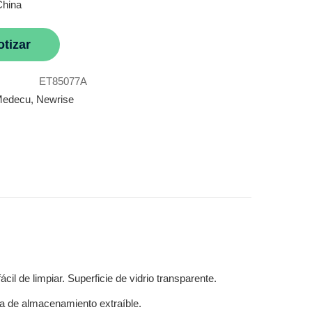
China
otizar
ET85077A
edecu
,
Newrise
cil de limpiar. Superficie de vidrio transparente.
a de almacenamiento extraíble.