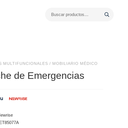
S MULTIFUNCIONALES
/
MOBILIARIO MÉDICO
he de Emergencias
Newrise
 ET85077A