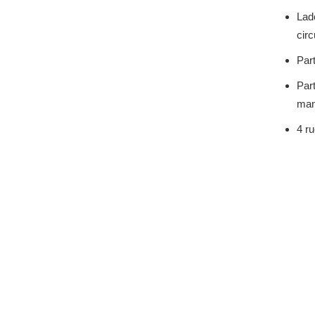
Lad
circ
Part
Part
man
4 r