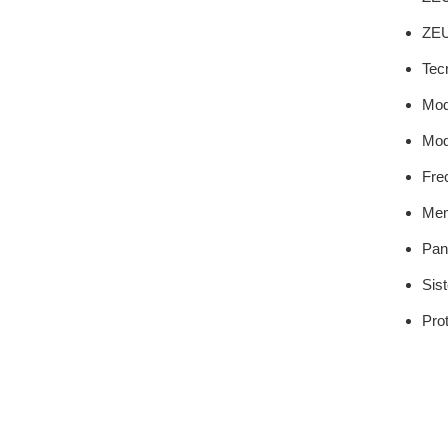
ZEU
Tecn
Mod
Mod
Fre
Mem
Pan
Sis
Pro