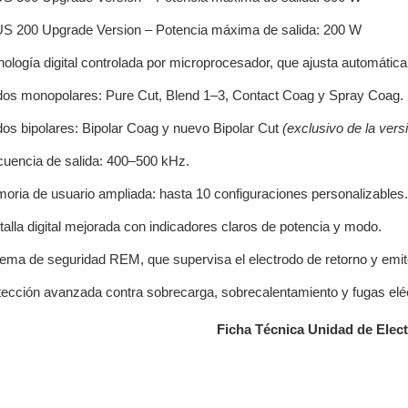
S 200 Upgrade Version – Potencia máxima de salida: 200 W
ología digital controlada por microprocesador, que ajusta automáticam
os monopolares: Pure Cut, Blend 1–3, Contact Coag y Spray Coag.
os bipolares: Bipolar Coag y nuevo Bipolar Cut
(exclusivo de la vers
cuencia de salida: 400–500 kHz.
oria de usuario ampliada: hasta 10 configuraciones personalizables.
talla digital mejorada con indicadores claros de potencia y modo.
tema de seguridad REM, que supervisa el electrodo de retorno y emite
tección avanzada contra sobrecarga, sobrecalentamiento y fugas eléc
Ficha Técnica Unidad de Elect